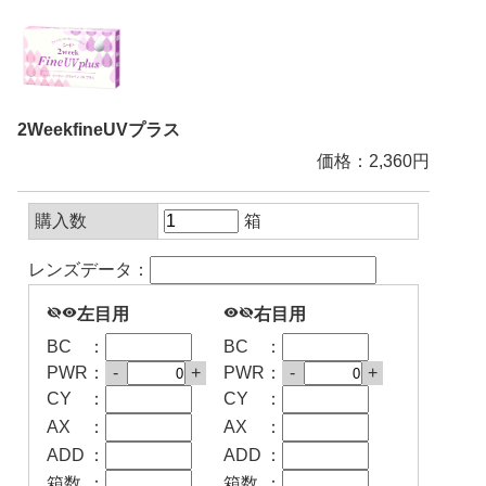
2WeekfineUVプラス
価格：2,360円
購入数
箱
レンズデータ：
visibility_off
visibility
左目用
visibility
visibility_off
右目用
BC
：
BC
：
PWR
：
-
+
PWR
：
-
+
CY
：
CY
：
AX
：
AX
：
ADD
：
ADD
：
箱数
：
箱数
：